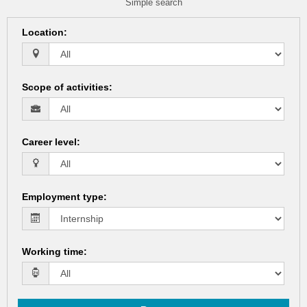
Simple search
Location
:
Scope of activities
:
Career level
:
Employment type
:
Working time
: